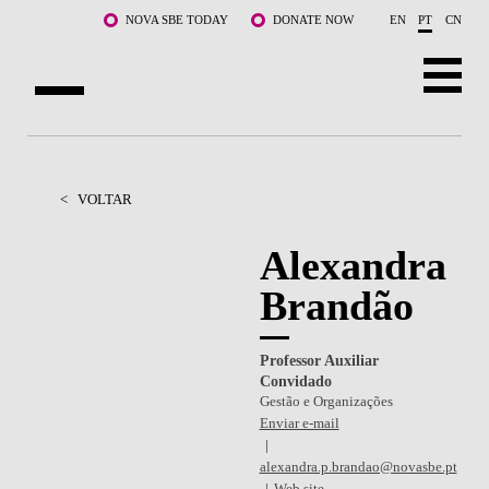
Saltar para o conteúdo principal
NOVA SBE TODAY
DONATE NOW
EN
PT
CN
SOBRE NÓS
CURSOS
<
VOLTAR
DOCENTES E INVESTIGAÇÃO
Alexandra
Brandão
COMUNIDADE
LIFE AT NOVA SBE
Professor Auxiliar
Convidado
WHAT'S HAPPENING
Gestão e Organizações
Enviar e-mail
alexandra.p.brandao@novasbe.pt