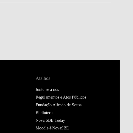
Atalhos
Junte-se a nós
Regulamentos e Atos Públicos
Fundação Alfredo de Sousa
Biblioteca
Nova SBE Today
Moodle@NovaSBE