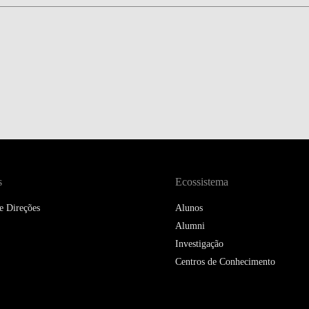
DOUBLE DEGREES
DIREITO & GESTÃO
DIREITO E ECONOMIA
DO MAR
DUAL DEGREE NYU
s
Ecossistema
e Direções
Alunos
Alumni
Investigação
Centros de Conhecimento