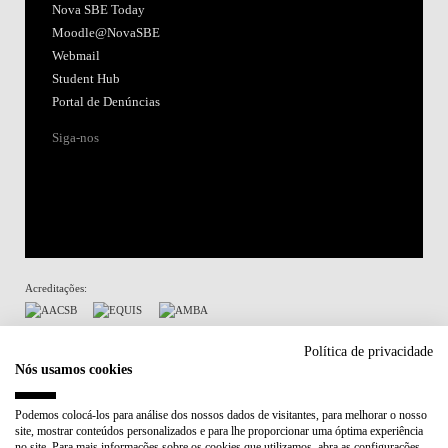
Nova SBE Today
Moodle@NovaSBE
Webmail
Student Hub
Portal de Denúncias
Siga-nos
Acreditações:
Membro de:
Política de privacidade
Nós usamos cookies
Participa em:
Podemos colocá-los para análise dos nossos dados de visitantes, para melhorar o nosso
site, mostrar conteúdos personalizados e para lhe proporcionar uma óptima experiência
Plano de Recuperação e Resiliência (PRR)
no site. Para mais informações sobre os cookies que utilizamos, abra as configurações.