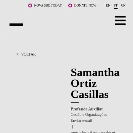
Saltar para o conteúdo principal
NOVA SBE TODAY
DONATE NOW
EN
PT
CN
SOBRE NÓS
CURSOS
<
VOLTAR
DOCENTES E INVESTIGAÇÃO
Samantha
Ortiz
COMUNIDADE
Casillas
LIFE AT NOVA SBE
WHAT'S HAPPENING
Professor Auxiliar
Gestão e Organizações
Enviar e-mail
samantha.ortiz@novasbe.pt