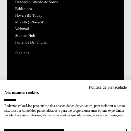
Fundação Alfredo de Sousa
Biblioteca
Nova SBE Today
Moodle@NovaSBE
Webmail
Student Hub
Portal de Denúncias
Siga-nos
Política de privacidade
Nós usamos cookies
Acreditações:
Podemos colocá-los para análise dos nossos dados de visitantes, para melhorar o nosso
site, mostrar conteúdos personalizados e para lhe proporcionar uma óptima experiência
Membro de:
no site. Para mais informações sobre os cookies que utilizamos, abra as configurações.
Participa em: