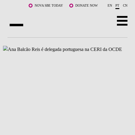
Saltar para o conteúdo principal
NOVA SBE TODAY
DONATE NOW
EN
PT
CN
SOBRE NÓS
CURSOS
DOCENTES E INVESTIGAÇÃO
COMUNIDADE
LIFE AT NOVA SBE
WHAT'S HAPPENING