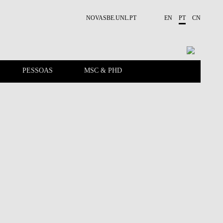
NOVASBE.UNL.PT
EN
PT
CN
PESSOAS
MSC & PHD
APRESENTAÇÃO
PUBLICAÇÕES