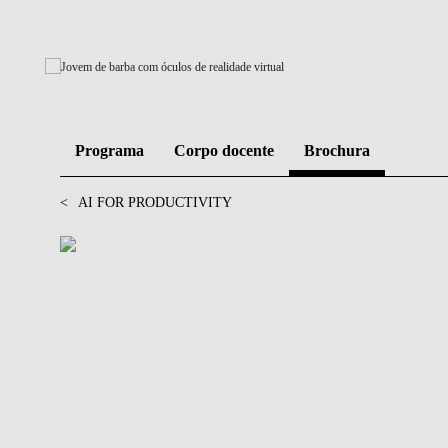
GESTÃO E ESTRATÉGIA
LIDERANÇA E GESTÃO DA
MUDANÇA
FINANÇAS E ECONOMIA
Programa
Corpo docente
Brochura
IA DATA DIGITAL
<
AI FOR PRODUCTIVITY
BLOGUE