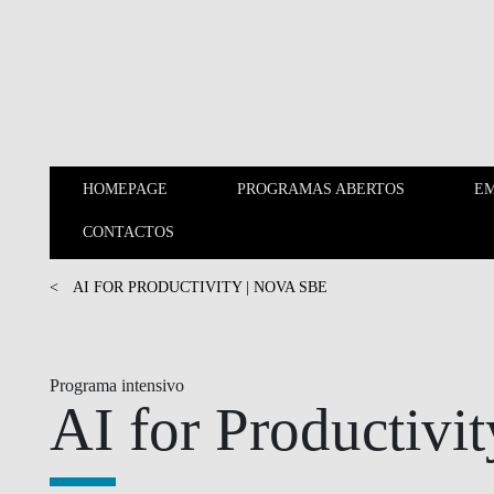
Saltar para o conteúdo principal
HOMEPAGE
PROGRAMAS ABERTOS
EM
HOMEPAGE
PROGRAMAS ABERTOS
CONTACTOS
MARKETING, VENDAS E
<
AI FOR PRODUCTIVITY | NOVA SBE
OPERAÇÕES
SUSTENTABILIDADE E
Programa intensivo
IMPACTO
AI for Productivit
INOVAÇÃO E
EMPREENDEDORISMO