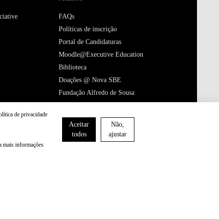
iative
FAQs
Políticas de inscrição
Portal de Candidaturas
Moodle@Executive Education
Biblioteca
Doações @ Nova SBE
Fundação Alfredo de Sousa
Portal da queixa e livro de reclamações
olítica de privacidade
Junte-se a nós
Aceitar
Não,
todos
ajustar
Siga-nos
ra mais informações
Termos de Uso & Declaração de Privacidade