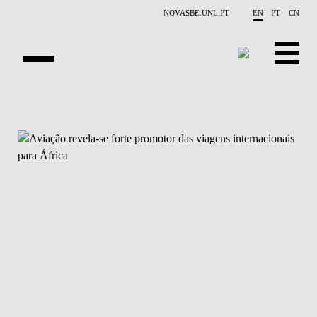
Skip to main content
NOVASBE.UNL.PT
EN
PT
CN
OVERVIEW
X-COLLIDER
EDUCATION
PROJECTS
PUBLICATIONS
OPPORTUNITIES
TEAM