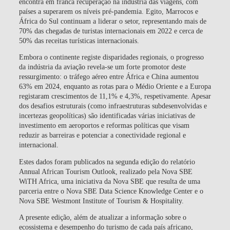
encontra em franca recuperação na indústria das viagens, com
países a superarem os níveis pré-pandemia. Egito, Marrocos e
África do Sul continuam a liderar o setor, representando mais de
70% das chegadas de turistas internacionais em 2022 e cerca de
50% das receitas turísticas internacionais.
Embora o continente registe disparidades regionais, o progresso
da indústria da aviação revela-se um forte promotor deste
ressurgimento: o tráfego aéreo entre África e China aumentou
63% em 2024, enquanto as rotas para o Médio Oriente e a Europa
registaram crescimentos de 11,1% e 4,3%, respetivamente. Apesar
dos desafios estruturais (como infraestruturas subdesenvolvidas e
incertezas geopolíticas) são identificadas várias iniciativas de
investimento em aeroportos e reformas políticas que visam
reduzir as barreiras e potenciar a conectividade regional e
internacional.
Estes dados foram publicados na segunda edição do relatório
Annual African Tourism Outlook, realizado pela Nova SBE
WiTH Africa, uma iniciativa da Nova SBE que resulta de uma
parceria entre o Nova SBE Data Science Knowledge Center e o
Nova SBE Westmont Institute of Tourism & Hospitality.
A presente edição, além de atualizar a informação sobre o
ecossistema e desempenho do turismo de cada país africano,